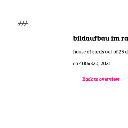
///
menu
Home
bildaufbau im 
winterwonderland
Galerie
house of cards out of 25 
Lüde in Ekcten
Ausstellungen
ca 400×320, 2021
Kontakt
3d Museum
Back to overview
English
Deutsch