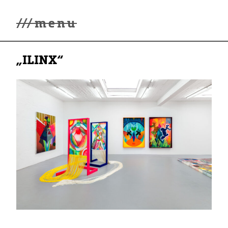
///
menu
Home
„ILINX“
winterwonderland
Galerie
Lüde in Ekcten
Ausstellungen
Kontakt
3d Museum
English
Deutsch