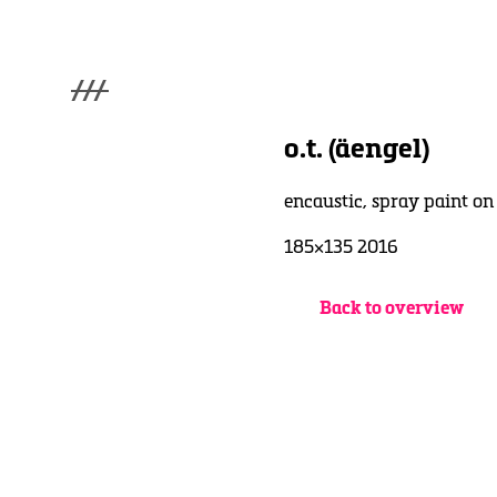
///
menu
Home
o.t. (äengel)
winterwonderland
Galerie
encaustic, spray paint o
Lüde in Ekcten
Ausstellungen
185×135 2016
Kontakt
3d Museum
Back to overview
English
Deutsch